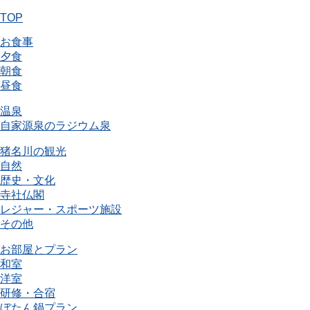
TOP
お食事
夕食
朝食
昼食
温泉
自家源泉のラジウム泉
猪名川の観光
自然
歴史・文化
寺社仏閣
レジャー・スポーツ施設
その他
お部屋とプラン
和室
洋室
研修・合宿
ぼたん鍋プラン