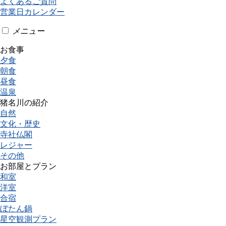
よくあるご質問
営業日カレンダー
メニュー
お食事
夕食
朝食
昼食
温泉
猪名川の紹介
自然
文化・歴史
寺社仏閣
レジャー
その他
お部屋とプラン
和室
洋室
合宿
ぼたん鍋
星空観測プラン