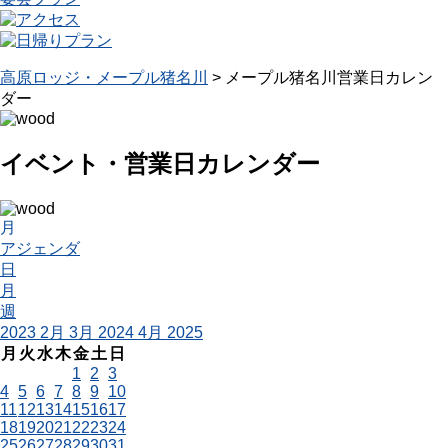
高原ロッジ・メープル猪名川
>
メープル猪名川営業日カレン
ダー
イベント・営業日カレンダー
月
アジェンダ
日
月
週
2023
2月
3月 2024
4月
2025
月
火
水
木
金
土
日
1
2
3
4
5
6
7
8
9
10
11
12
13
14
15
16
17
18
19
20
21
22
23
24
25
26
27
28
29
30
31