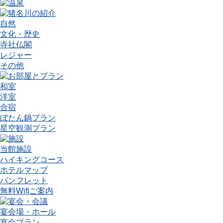
自然
文化・歴史
寺社仏閣
レジャー
その他
和室
洋室
合宿
ぼたん鍋プラン
星空観測プラン
当館施設
ハイキングコース
ホテルマップ
パンフレット
無料Wifiご案内
宴会場・ホール
宴会プラン