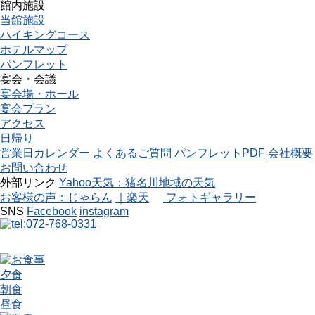
館内施設
当館施設
ハイキングコース
ホテルマップ
パンフレット
宴会・会議
宴会場・ホール
宴会プラン
アクセス
日帰り
営業日カレンダー
よくあるご質問
パンフレットPDF
会社概要
お問い合わせ
外部リンク
Yahoo天気：猪名川地域の天気
お客様の声：じゃらん
｜楽天
フォトギャラリー
SNS
Facebook
instagram
夕食
朝食
昼食