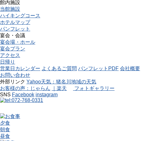
館内施設
当館施設
ハイキングコース
ホテルマップ
パンフレット
宴会・会議
宴会場・ホール
宴会プラン
アクセス
日帰り
営業日カレンダー
よくあるご質問
パンフレットPDF
会社概要
お問い合わせ
外部リンク
Yahoo天気：猪名川地域の天気
お客様の声：じゃらん
｜楽天
フォトギャラリー
SNS
Facebook
instagram
夕食
朝食
昼食