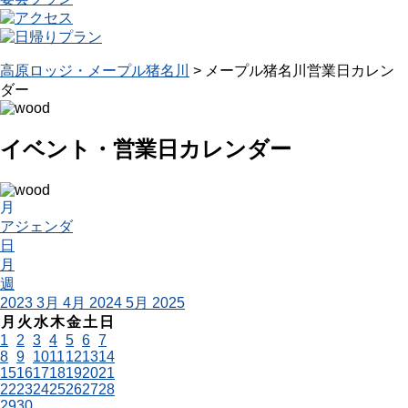
高原ロッジ・メープル猪名川
>
メープル猪名川営業日カレン
ダー
イベント・営業日カレンダー
月
アジェンダ
日
月
週
2023
3月
4月 2024
5月
2025
月
火
水
木
金
土
日
1
2
3
4
5
6
7
8
9
10
11
12
13
14
15
16
17
18
19
20
21
22
23
24
25
26
27
28
29
30