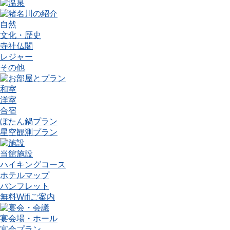
自然
文化・歴史
寺社仏閣
レジャー
その他
和室
洋室
合宿
ぼたん鍋プラン
星空観測プラン
当館施設
ハイキングコース
ホテルマップ
パンフレット
無料Wifiご案内
宴会場・ホール
宴会プラン