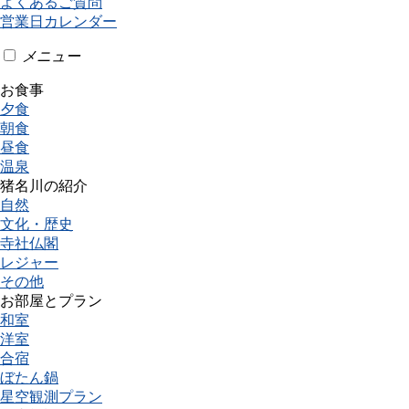
よくあるご質問
営業日カレンダー
メニュー
お食事
夕食
朝食
昼食
温泉
猪名川の紹介
自然
文化・歴史
寺社仏閣
レジャー
その他
お部屋とプラン
和室
洋室
合宿
ぼたん鍋
星空観測プラン