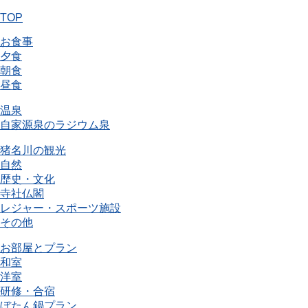
TOP
お食事
夕食
朝食
昼食
温泉
自家源泉のラジウム泉
猪名川の観光
自然
歴史・文化
寺社仏閣
レジャー・スポーツ施設
その他
お部屋とプラン
和室
洋室
研修・合宿
ぼたん鍋プラン