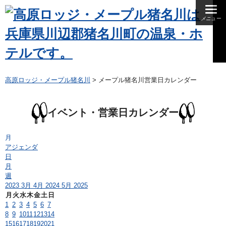
メニュー
夕食
朝食
昼食
高原ロッジ・メープル猪名川
>
メープル猪名川営業日カレンダー
イベント・営業日カレンダー
月
アジェンダ
日
月
週
2023
3月
4月 2024
5月
2025
月
火
水
木
金
土
日
1
2
3
4
5
6
7
8
9
10
11
12
13
14
15
16
17
18
19
20
21