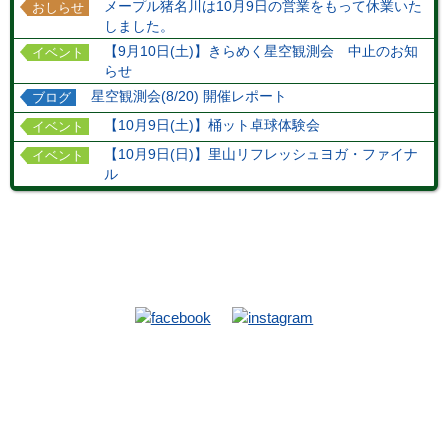
メープル猪名川は10月9日の営業をもって休業いた
おしらせ
しました。
【9月10日(土)】きらめく星空観測会 中止のお知
イベント
らせ
星空観測会(8/20) 開催レポート
ブログ
【10月9日(土)】桶ット卓球体験会
イベント
【10月9日(日)】里山リフレッシュヨガ・ファイナ
イベント
ル
TOP
施設
当館施設
ハイキングコース
お食事
ホテルマップ