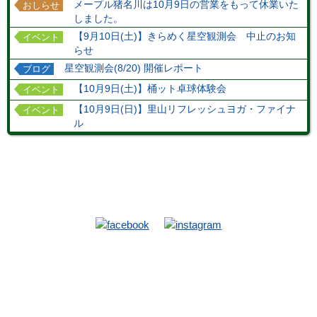
メープル猪名川は10月9日の営業をもって休業いた
おしらせ
しました。
【9月10日(土)】きらめく星空観測会 中止のお知
イベント
らせ
星空観測会(8/20) 開催レポート
ブログ
【10月9日(土)】桶ット卓球体験会
イベント
【10月9日(日)】里山リフレッシュヨガ・ファイナ
イベント
ル
TOP
施設
当館施設
ハイキングコース
お食事
ホテルマップ