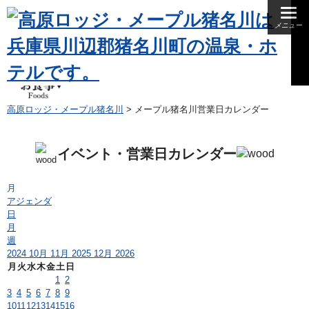
メニュー
夕食
朝食
昼食
高原ロッジ・メープル猪名川
>
メープル猪名川営業日カレンダー
イベント・営業日カレンダー
月
アジェンダ
日
月
週
2024
10月
11月 2025
12月
2026
月
火
水
木
金
土
日
1
2
3
4
5
6
7
8
9
10
11
12
13
14
15
16