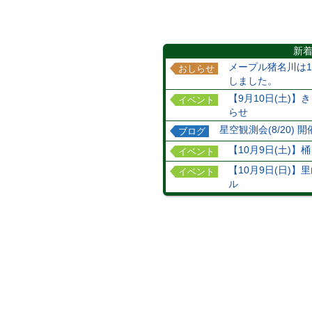
新
メープル猪名川は1
おしらせ
しました。
【9月10日(土)
イベント
らせ
星空観測会(8/20) 
ブログ
【10月9日(土)】
イベント
【10月9日(日)
イベント
ル