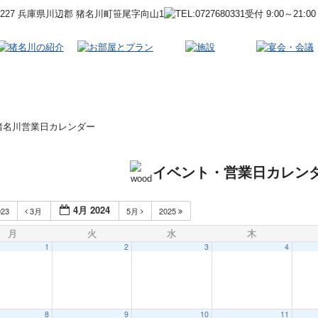
-0227 兵庫県川辺郡 猪名川町笹尾字向山1
受付 9:00～21:00
文化・歴史
寺社仏閣
レジャー
その他
自然
ぼたん鍋プラン
星空観測プラン
和室
洋室
合宿
ハイキングコース
無料Wifiご案内
ホテルマップ
パンフレット
当館施設
宴会場・ホール
宴会プラン
猪名川営業日カレンダー
イベント・営業日カレン
4月 2024
023
3月
5月
2025
月
火
水
木
1
2
3
4
8
9
10
11