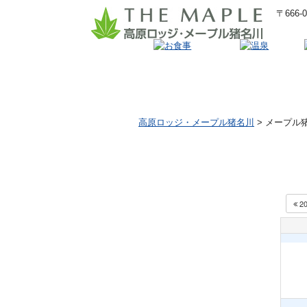
〒666
夕食
朝食
昼食
高原ロッジ・メープル猪名川
>
メープル
2