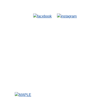
の観光
お部屋とプラン
施設
和室
当館施設
文化
洋室
ハイキングコース
閣
研修・合宿
ホテルマップ
ー・スポーツ施設
ぼたん鍋プラン
パンフレット
星空観測プラン
無料Wi-fiのご案内
宴会・会議
宴会・会議
日帰り宴会プラン
い合せ
営業日カレンダー
よくあるご質問
会社概要
〒666-0227
兵庫県川辺郡猪名川町笹尾字向山1
TEL 072-768-0331 / FAX 072-768-1202