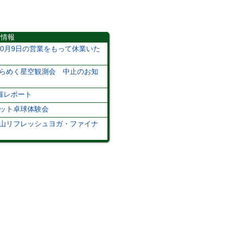
着情報
0月9日の営業をもって休業いた
】きらめく星空観測会 中止のお知
開催レポート
桶ット卓球体験会
】里山リフレッシュヨガ・ファイナ