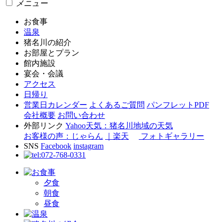
メニュー
お食事
温泉
猪名川の紹介
お部屋とプラン
館内施設
宴会・会議
アクセス
日帰り
営業日カレンダー
よくあるご質問
パンフレットPDF
会社概要
お問い合わせ
外部リンク
Yahoo天気：猪名川地域の天気
お客様の声：じゃらん
｜楽天
フォトギャラリー
SNS
Facebook
instagram
夕食
朝食
昼食