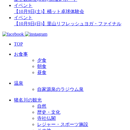
イベント
【10月9日(土)】桶ット卓球体験会
イベント
【10月9日(日)】里山リフレッシュヨガ・ファイナル
TOP
お食事
夕食
朝食
昼食
温泉
自家源泉のラジウム泉
猪名川の観光
自然
歴史・文化
寺社仏閣
レジャー・スポーツ施設