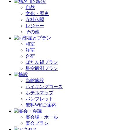
自然
文化・歴史
寺社仏閣
レジャー
その他
和室
洋室
合宿
ぼたん鍋プラン
星空観測プラン
当館施設
ハイキングコース
ホテルマップ
パンフレット
無料Wifiご案内
宴会場・ホール
宴会プラン