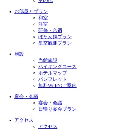
その他
お部屋とプラン
和室
洋室
研修・合宿
ぼたん鍋プラン
星空観測プラン
施設
当館施設
ハイキングコース
ホテルマップ
パンフレット
無料Wi-fiのご案内
宴会・会議
宴会・会議
日帰り宴会プラン
アクセス
アクセス