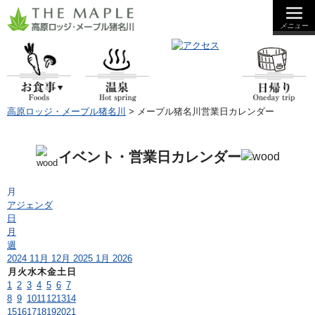
メニュー
夕食
朝食
昼食
高原ロッジ・メープル猪名川
>
メープル猪名川営業日カレンダー
イベント・営業日カレンダー
月
アジェンダ
日
月
週
2024
11月
12月 2025
1月
2026
月
火
水
木
金
土
日
1
2
3
4
5
6
7
8
9
10
11
12
13
14
15
16
17
18
19
20
21