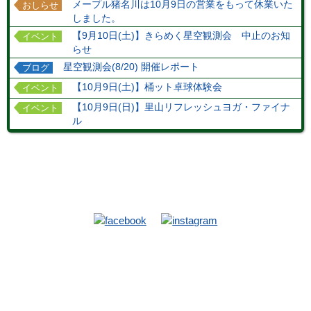
メープル猪名川は10月9日の営業をもって休業いた
おしらせ
しました。
【9月10日(土)】きらめく星空観測会 中止のお知
イベント
らせ
星空観測会(8/20) 開催レポート
ブログ
【10月9日(土)】桶ット卓球体験会
イベント
【10月9日(日)】里山リフレッシュヨガ・ファイナ
イベント
ル
TOP
施設
当館施設
ハイキングコース
お食事
ホテルマップ