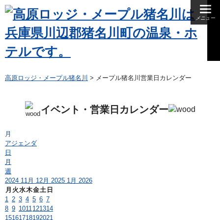
メニュー
夕食
朝食
昼食
高原ロッジ・メープル猪名川
>
メープル猪名川営業日カレンダー
イベント・営業日カレンダー
月
アジェンダ
日
月
週
2024
11月
12月 2025
1月
2026
月
火
水
木
金
土
日
1
2
3
4
5
6
7
8
9
10
11
12
13
14
15
16
17
18
19
20
21