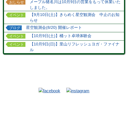
メープル猪名川は10月9日の営業をもって休業いた
おしらせ
しました。
【9月10日(土)】きらめく星空観測会 中止のお知
イベント
らせ
星空観測会(8/20) 開催レポート
ブログ
【10月9日(土)】桶ット卓球体験会
イベント
【10月9日(日)】里山リフレッシュヨガ・ファイナ
イベント
ル
TOP
施設
当館施設
ハイキングコース
お食事
ホテルマップ