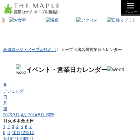
メニュー
夕食
朝食
昼食
高原ロッジ・メープル猪名川
>
メープル猪名川営業日カレンダー
イベント・営業日カレンダー
月
アジェンダ
日
月
週
2023
3月
4月 2024
5月
2025
月
火
水
木
金
土
日
1
2
3
4
5
6
7
8
9
10
11
12
13
14
15
16
17
18
19
20
21