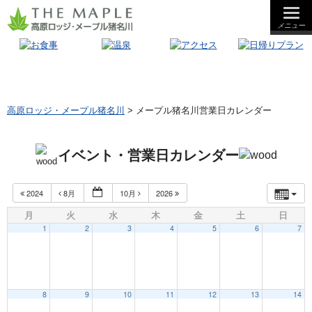
メニュー
夕食
朝食
昼食
高原ロッジ・メープル猪名川
>
メープル猪名川営業日カレンダー
イベント・営業日カレンダー
2024
8月
10月
2026
月
火
水
木
金
土
日
1
2
3
4
5
6
7
8
9
10
11
12
13
14