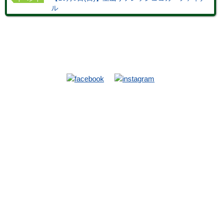
ル
TOP
施設
当館施設
ハイキングコース
お食事
ホテルマップ
夕食
パンフレット
朝食
無料Wi-fiのご案内
昼食
宴会・会議
温泉
宴会・会議
自家源泉のラジウム泉
日帰り宴会プラン
猪名川の観光
アクセス
自然