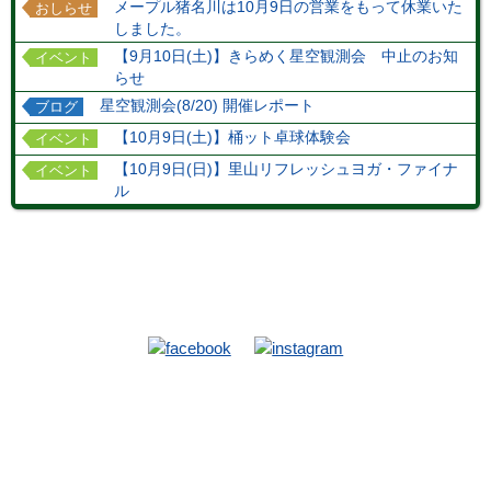
メープル猪名川は10月9日の営業をもって休業いた
おしらせ
しました。
【9月10日(土)】きらめく星空観測会 中止のお知
イベント
らせ
星空観測会(8/20) 開催レポート
ブログ
【10月9日(土)】桶ット卓球体験会
イベント
【10月9日(日)】里山リフレッシュヨガ・ファイナ
イベント
ル
TOP
施設
当館施設
ハイキングコース
お食事
ホテルマップ