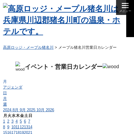
メニュー
夕食
朝食
昼食
高原ロッジ・メープル猪名川
>
メープル猪名川営業日カレンダー
イベント・営業日カレンダー
月
アジェンダ
日
月
週
2024
8月
9月 2025
10月
2026
月
火
水
木
金
土
日
1
2
3
4
5
6
7
8
9
10
11
12
13
14
15
16
17
18
19
20
21