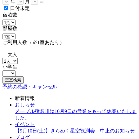
年
月
日
日付未定
宿泊数
部屋数
ご利用人数（※1室あたり）
大人
小学生
空室検索
予約の確認・キャンセル
新着情報
おしらせ
メープル猪名川は10月9日の営業をもって休業いたしま
した。
イベント
【9月10日(土)】きらめく星空観測会 中止のお知らせ
ブログ