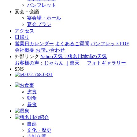
パンフレット
宴会・会議
宴会場・ホール
宴会プラン
アクセス
日帰り
営業日カレンダー
よくあるご質問
パンフレットPDF
会社概要
お問い合わせ
外部リンク
Yahoo天気：猪名川地域の天気
お客様の声：じゃらん
｜楽天
フォトギャラリー
SNS
夕食
朝食
昼食
自然
文化・歴史
寺社仏閣