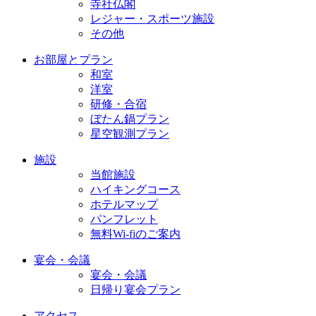
寺社仏閣
レジャー・スポーツ施設
その他
お部屋とプラン
和室
洋室
研修・合宿
ぼたん鍋プラン
星空観測プラン
施設
当館施設
ハイキングコース
ホテルマップ
パンフレット
無料Wi-fiのご案内
宴会・会議
宴会・会議
日帰り宴会プラン
アクセス