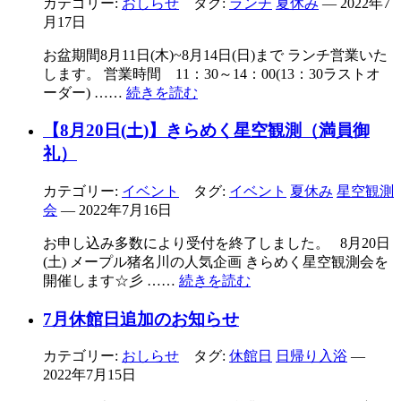
カテゴリー:
おしらせ
タグ:
ランチ
夏休み
— 2022年7
月17日
お盆期間8月11日(木)~8月14日(日)まで ランチ営業いた
します。 営業時間 11：30～14：00(13：30ラストオ
ーダー) ……
続きを読む
【8月20日(土)】きらめく星空観測（満員御
礼）
カテゴリー:
イベント
タグ:
イベント
夏休み
星空観測
会
— 2022年7月16日
お申し込み多数により受付を終了しました。 8月20日
(土) メープル猪名川の人気企画 きらめく星空観測会を
開催します☆彡 ……
続きを読む
7月休館日追加のお知らせ
カテゴリー:
おしらせ
タグ:
休館日
日帰り入浴
—
2022年7月15日