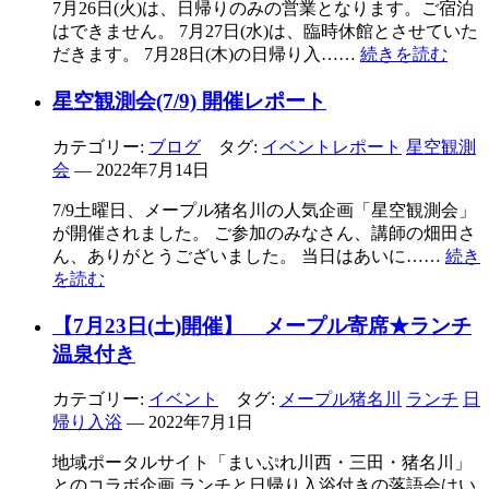
7月26日(火)は、日帰りのみの営業となります。ご宿泊
はできません。 7月27日(水)は、臨時休館とさせていた
だきます。 7月28日(木)の日帰り入……
続きを読む
星空観測会(7/9) 開催レポート
カテゴリー:
ブログ
タグ:
イベントレポート
星空観測
会
— 2022年7月14日
7/9土曜日、メープル猪名川の人気企画「星空観測会」
が開催されました。 ご参加のみなさん、講師の畑田さ
ん、ありがとうございました。 当日はあいに……
続き
を読む
【7月23日(土)開催】 メープル寄席★ランチ
温泉付き
カテゴリー:
イベント
タグ:
メープル猪名川
ランチ
日
帰り入浴
— 2022年7月1日
地域ポータルサイト「まいぷれ川西・三田・猪名川」
とのコラボ企画 ランチと日帰り入浴付きの落語会はい