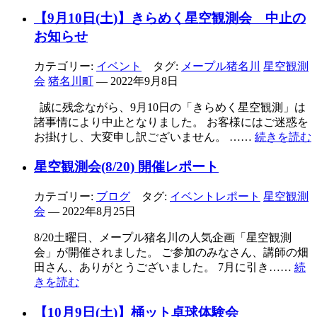
【9月10日(土)】きらめく星空観測会 中止の
お知らせ
カテゴリー:
イベント
タグ:
メープル猪名川
星空観測
会
猪名川町
— 2022年9月8日
誠に残念ながら、9月10日の「きらめく星空観測」は
諸事情により中止となりました。 お客様にはご迷惑を
お掛けし、大変申し訳ございません。 ……
続きを読む
星空観測会(8/20) 開催レポート
カテゴリー:
ブログ
タグ:
イベントレポート
星空観測
会
— 2022年8月25日
8/20土曜日、メープル猪名川の人気企画「星空観測
会」が開催されました。 ご参加のみなさん、講師の畑
田さん、ありがとうございました。 7月に引き……
続
きを読む
【10月9日(土)】桶ット卓球体験会