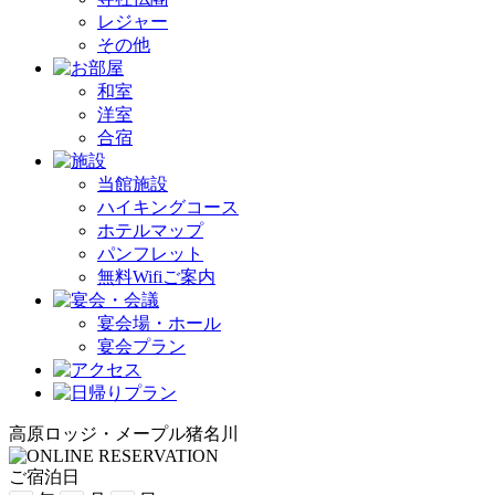
レジャー
その他
和室
洋室
合宿
当館施設
ハイキングコース
ホテルマップ
パンフレット
無料Wifiご案内
宴会場・ホール
宴会プラン
高原ロッジ・メープル猪名川
ご宿泊日