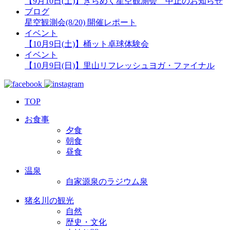
【9月10日(土)】きらめく星空観測会 中止のお知らせ
ブログ
星空観測会(8/20) 開催レポート
イベント
【10月9日(土)】桶ット卓球体験会
イベント
【10月9日(日)】里山リフレッシュヨガ・ファイナル
TOP
お食事
夕食
朝食
昼食
温泉
自家源泉のラジウム泉
猪名川の観光
自然
歴史・文化